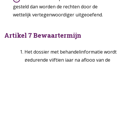
gesteld dan worden de rechten door de
wettelijk vertegenwoordiger uitgeoefend.
Artikel 7 Bewaartermijn
Het dossier met behandelinformatie wordt
gedurende vijftien jaar na afloop van de
behandelingsovereenkomst bewaard, tenzij
goed zorgverlenerschap met zich meebrengt
dat
de gegevens langer worden bewaard.
Voor dossiers met behandelinformatie van
minderjarige personen geldt dat de
bewaartermijn
van vijftien jaar begint te lopen vanaf de